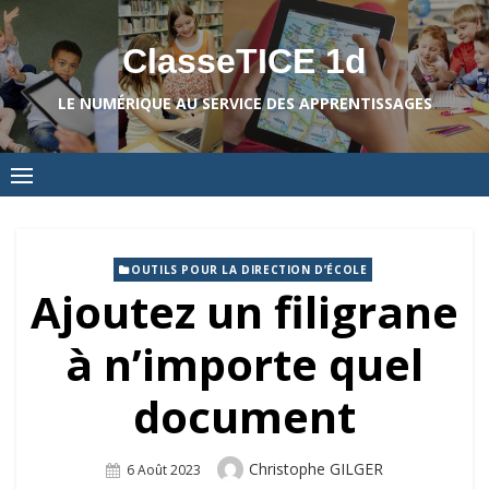
Skip
to
ClasseTICE 1d
content
LE NUMÉRIQUE AU SERVICE DES APPRENTISSAGES
OUTILS POUR LA DIRECTION D’ÉCOLE
Ajoutez un filigrane
à n’importe quel
document
Author
Christophe GILGER
Posted
6 Août 2023
On