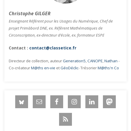
Christophe GILGER
Enseignant Référent pour les Usages du Numérique, Chef de
projet Primàbord DNE, ex. Référent Mathématiques de
Circonscription, ex-directeur d’école, ex. formateur ESPE
Contact :
contact@classetice.fr
Directeur de collection, auteur
Generation5
,
CANOPE
,
Nathan
-
Co-créateur
M@ths en-vie
et
GéoDéclic
- Trésorier
M@ths'n Co