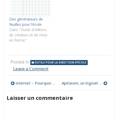
Des générateurs de
feuilles pour l’école
Dans "Outils d'édition,
de création et de mise
en forme"
Posted in
OUTILS POUR LA DIRECTION D’ÉCOLE
on
Leave a Comment
Ajoutez
un
Navigation
Internet – Pourquoi ? Comment ? Un livre en téléchargement gratuit
ApiGeom, un logiciel de géométrie dynamique libre et gratuit
filigrane
à
de
n’importe
Laisser un commentaire
quel
l’article
document