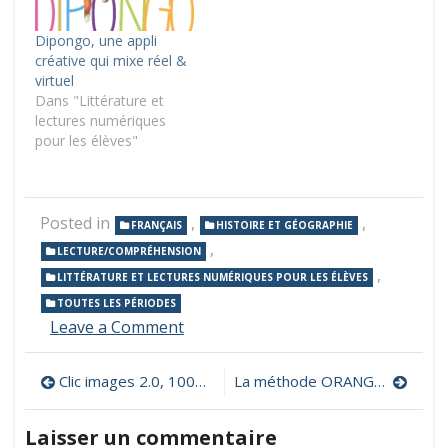
Dipongo, une appli
créative qui mixe réel &
virtuel
Dans "Littérature et
lectures numériques
pour les élèves"
Posted in
,
,
FRANÇAIS
HISTOIRE ET GÉOGRAPHIE
,
LECTURE/COMPRÉHENSION
,
LITTÉRATURE ET LECTURES NUMÉRIQUES POUR LES ÉLÈVES
TOUTES LES PÉRIODES
on
Leave a Comment
Quelle
histoire
Navigation
Clic images 2.0, 1000 illustrations gratuites
La méthode ORANGE de lecture, d’écriture et d’orthographe en ligne
!
L’application
de
Laisser un commentaire