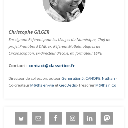
Christophe GILGER
Enseignant Référent pour les Usages du Numérique, Chef de
projet Primàbord DNE, ex. Référent Mathématiques de
Circonscription, ex-directeur d’école, ex. formateur ESPE
Contact :
contact@classetice.fr
Directeur de collection, auteur
Generation5
,
CANOPE
,
Nathan
-
Co-créateur
M@ths en-vie
et
GéoDéclic
- Trésorier
M@ths'n Co