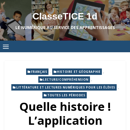
Skip
to
ClasseTICE 1d
content
LE NUMÉRIQUE AU SERVICE DES APPRENTISSAGES
,
,
FRANÇAIS
HISTOIRE ET GÉOGRAPHIE
,
LECTURE/COMPRÉHENSION
,
LITTÉRATURE ET LECTURES NUMÉRIQUES POUR LES ÉLÈVES
TOUTES LES PÉRIODES
Quelle histoire !
L’application