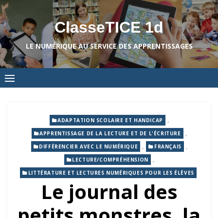
Skip
to
ClasseTICE 1d
content
LE NUMÉRIQUE AU SERVICE DES APPRENTISSAGES
,
ADAPTATION SCOLAIRE ET HANDICAP
,
APPRENTISSAGE DE LA LECTURE ET DE L'ÉCRITURE
,
,
DIFFÉRENCIER AVEC LE NUMÉRIQUE
FRANÇAIS
,
LECTURE/COMPRÉHENSION
LITTÉRATURE ET LECTURES NUMÉRIQUES POUR LES ÉLÈVES
Le journal des
petits monstres, la