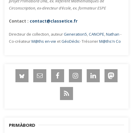
projet Primàbord DNE, ex. Référent Mathématiques de
Circonscription, ex-directeur d’école, ex. formateur ESPE
Contact :
contact@classetice.fr
Directeur de collection, auteur
Generation5
,
CANOPE
,
Nathan
-
Co-créateur
M@ths en-vie
et
GéoDéclic
- Trésorier
M@ths'n Co
PRIMÀBORD