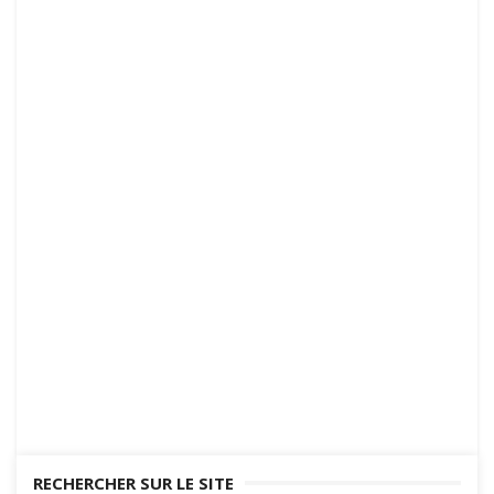
photos
superposables
RECHERCHER SUR LE SITE