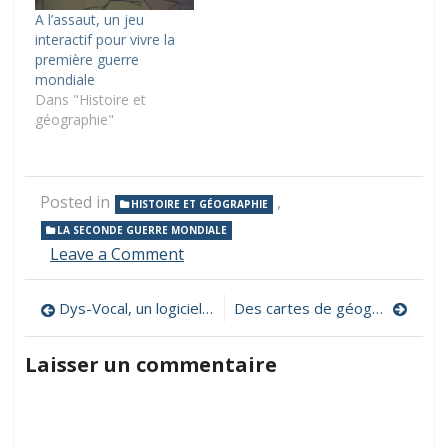
A l’assaut, un jeu
interactif pour vivre la
première guerre
mondiale
Dans "Histoire et
géographie"
Posted in
,
HISTOIRE ET GÉOGRAPHIE
LA SECONDE GUERRE MONDIALE
on
Leave a Comment
Voyager
dans
Navigation
Dys-Vocal, un logiciel de compensation des troubles dys
Des cartes de géographie et d’histoire utilisables en classe
le
temps
de
en
Laisser un commentaire
39/45
l’article
à
travers
des