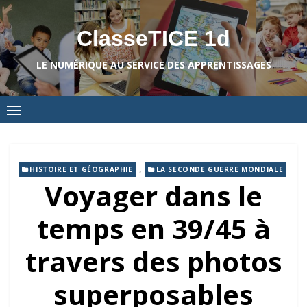
Skip
to
ClasseTICE 1d
content
LE NUMÉRIQUE AU SERVICE DES APPRENTISSAGES
,
HISTOIRE ET GÉOGRAPHIE
LA SECONDE GUERRE MONDIALE
Voyager dans le
temps en 39/45 à
travers des photos
superposables