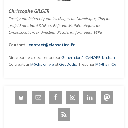
Christophe GILGER
Enseignant Référent pour les Usages du Numérique, Chef de
projet Primàbord DNE, ex. Référent Mathématiques de
Circonscription, ex-directeur d’école, ex. formateur ESPE
Contact :
contact@classetice.fr
Directeur de collection, auteur
Generation5
,
CANOPE
,
Nathan
-
Co-créateur
M@ths en-vie
et
GéoDéclic
- Trésorier
M@ths'n Co