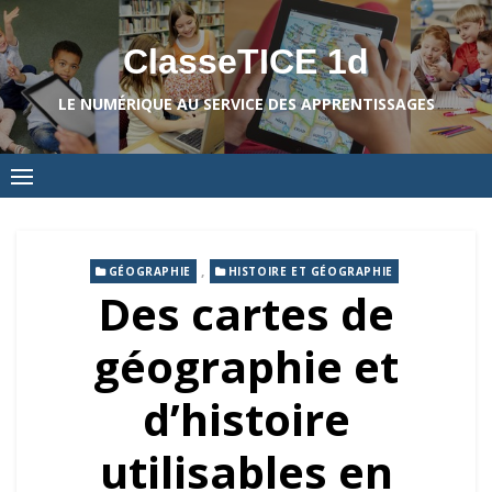
Skip
to
ClasseTICE 1d
content
LE NUMÉRIQUE AU SERVICE DES APPRENTISSAGES
,
GÉOGRAPHIE
HISTOIRE ET GÉOGRAPHIE
Des cartes de
géographie et
d’histoire
utilisables en