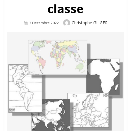
classe
Author
Christophe GILGER
Posted
3 Décembre 2022
On