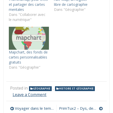
et partager des cartes
libre de cartographie
mentales
Dans "Géographie"
Dans "Collaborer avec
le numérique"
Mapchart, des fonds de
cartes personnalisables
gratuits
Dans "Géographie"
Posted in
,
GÉOGRAPHIE
HISTOIRE ET GÉOGRAPHIE
on
Leave a Comment
Des
cartes
Navigation
Voyager dans le temps en 39/45 à travers des photos superposables
PrimTux2 – Dys, des outils adaptés aux élèves dys
de