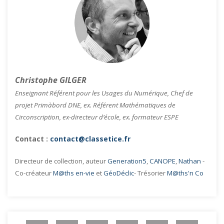
Christophe GILGER
Enseignant Référent pour les Usages du Numérique, Chef de
projet Primàbord DNE, ex. Référent Mathématiques de
Circonscription, ex-directeur d’école, ex. formateur ESPE
Contact :
contact@classetice.fr
Directeur de collection, auteur
Generation5
,
CANOPE
,
Nathan
-
Co-créateur
M@ths en-vie
et
GéoDéclic
- Trésorier
M@ths'n Co