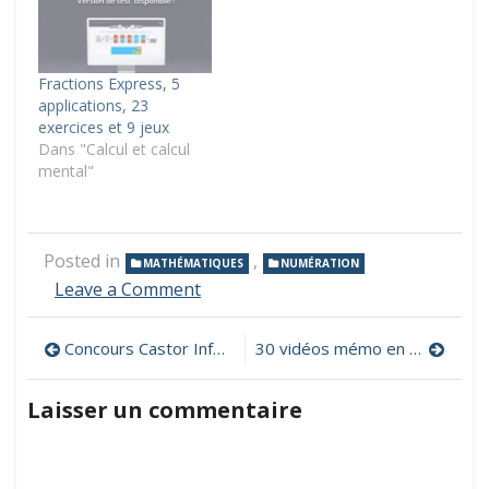
Fractions Express, 5
applications, 23
exercices et 9 jeux
Dans "Calcul et calcul
mental"
Posted in
,
MATHÉMATIQUES
NUMÉRATION
on
Leave a Comment
Une
simulation
Navigation
Concours Castor Informatique France
30 vidéos mémo en mathématiques pour le cycle 3
pour
comparer
de
des
Laisser un commentaire
fractions
l’article