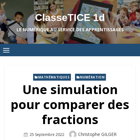
Skip
to
ClasseTICE 1d
content
LE NUMÉRIQUE AU SERVICE DES APPRENTISSAGES
,
MATHÉMATIQUES
NUMÉRATION
Une simulation
pour comparer des
fractions
Author
Christophe GILGER
Posted
25 Septembre 2022
On