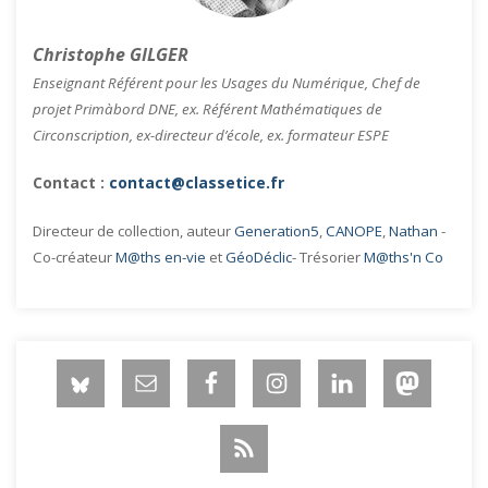
Christophe GILGER
Enseignant Référent pour les Usages du Numérique, Chef de
projet Primàbord DNE, ex. Référent Mathématiques de
Circonscription, ex-directeur d’école, ex. formateur ESPE
Contact :
contact@classetice.fr
Directeur de collection, auteur
Generation5
,
CANOPE
,
Nathan
-
Co-créateur
M@ths en-vie
et
GéoDéclic
- Trésorier
M@ths'n Co