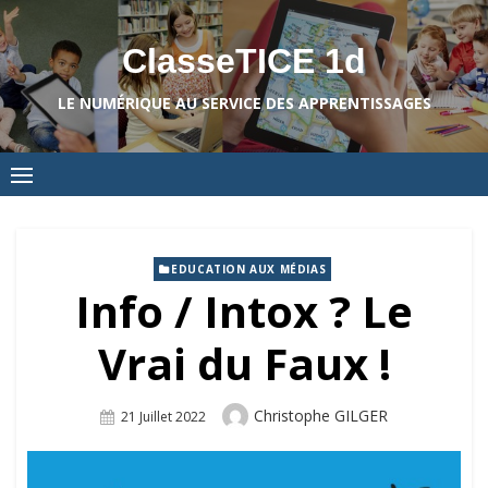
Skip
to
ClasseTICE 1d
content
LE NUMÉRIQUE AU SERVICE DES APPRENTISSAGES
EDUCATION AUX MÉDIAS
Info / Intox ? Le
Vrai du Faux !
Author
Christophe GILGER
Posted
21 Juillet 2022
On