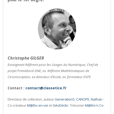
Christophe GILGER
Enseignant Référent pour les Usages du Numérique, Chef de
projet Primàbord DNE, ex. Référent Mathématiques de
Circonscription, ex-directeur d’école, ex. formateur ESPE
Contact :
contact@classetice.fr
Directeur de collection, auteur
Generation5
,
CANOPE
,
Nathan
-
Co-créateur
M@ths en-vie
et
GéoDéclic
- Trésorier
M@ths'n Co