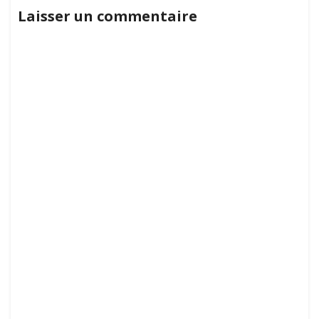
de
–
Laisser un commentaire
Jeux
l’article
Numériques