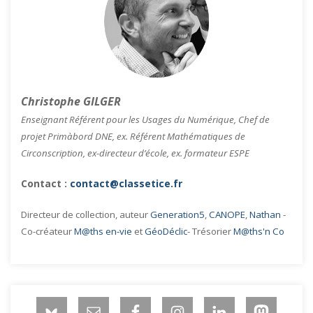
Christophe GILGER
Enseignant Référent pour les Usages du Numérique, Chef de
projet Primàbord DNE, ex. Référent Mathématiques de
Circonscription, ex-directeur d’école, ex. formateur ESPE
Contact :
contact@classetice.fr
Directeur de collection, auteur
Generation5
,
CANOPE
,
Nathan
-
Co-créateur
M@ths en-vie
et
GéoDéclic
- Trésorier
M@ths'n Co