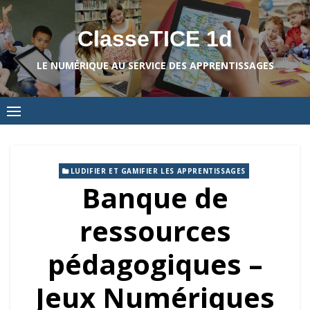
Skip
to
ClasseTICE 1d
content
LE NUMÉRIQUE AU SERVICE DES APPRENTISSAGES
LUDIFIER ET GAMIFIER LES APPRENTISSAGES
Banque de
ressources
pédagogiques –
Jeux Numériques