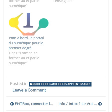
former au et par le
l'enseignant"
numérique"
Prim à bord, le portail
du numérique pour le
premier degré
Dans "Former, se
former au et par le
numérique"
Posted in
LUDIFIER ET GAMIFIER LES APPRENTISSAGES
on
Leave a Comment
Banque
de
Navigation
ENTBox, connecter les élèves en classe sans Internet
Info / Intox ? Le Vrai du Faux !
ressources
pédagogiques