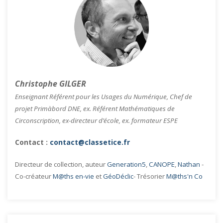
Christophe GILGER
Enseignant Référent pour les Usages du Numérique, Chef de
projet Primàbord DNE, ex. Référent Mathématiques de
Circonscription, ex-directeur d’école, ex. formateur ESPE
Contact :
contact@classetice.fr
Directeur de collection, auteur
Generation5
,
CANOPE
,
Nathan
-
Co-créateur
M@ths en-vie
et
GéoDéclic
- Trésorier
M@ths'n Co