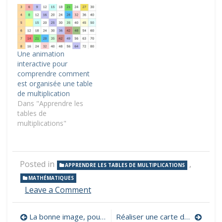
Une animation
interactive pour
comprendre comment
est organisée une table
de multiplication
Dans "Apprendre les
tables de
multiplications"
Posted in
,
APPRENDRE LES TABLES DE MULTIPLICATIONS
MATHÉMATIQUES
on
Leave a Comment
4
applications
Navigation
La bonne image, pour réviser ses tables de multiplication, mais pas que !
Réaliser une carte de la fête des pères grâce à un photomontage avec Photofiltre
pour