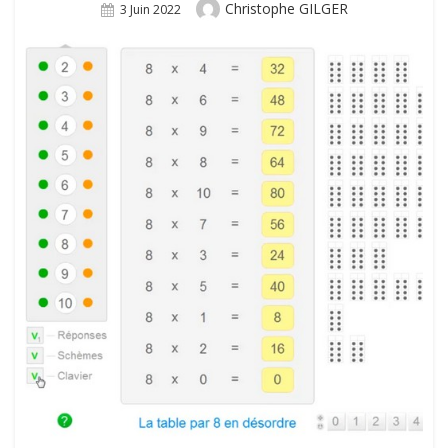
Author
Christophe GILGER
Posted
3 Juin 2022
On