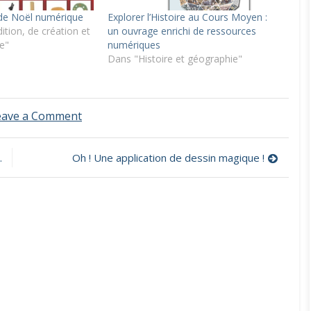
 de Noël numérique
Explorer l’Histoire au Cours Moyen :
ition, de création et
un ouvrage enrichi de ressources
e"
numériques
Dans "Histoire et géographie"
on
eave a Comment
Réaliser
une
carte
Oh ! Une application de dessin magique !
de
la
fête
des
pères
grâce
à
un
photomontage
avec
Photofiltre