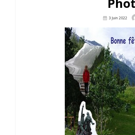
Phot
Posted
3 Juin 2022
On