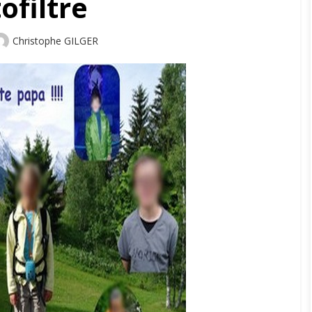
ofiltre
Author
Christophe GILGER