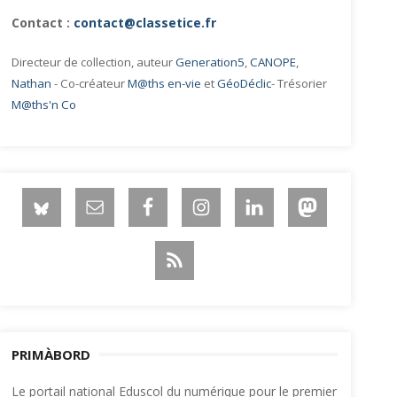
Contact :
contact@classetice.fr
Directeur de collection, auteur
Generation5
,
CANOPE
,
Nathan
- Co-créateur
M@ths en-vie
et
GéoDéclic
- Trésorier
M@ths'n Co
PRIMÀBORD
Le portail national Eduscol du numérique pour le premier