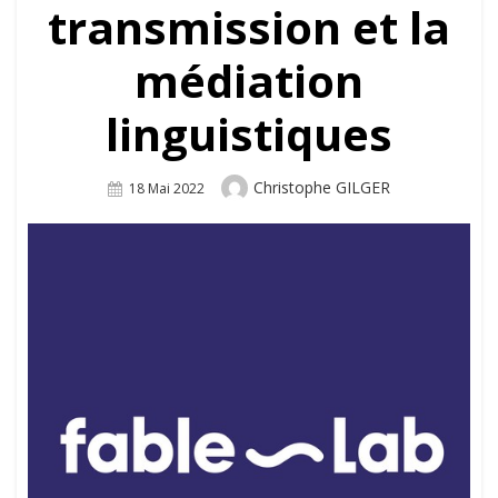
transmission et la
médiation
linguistiques
Author
Christophe GILGER
Posted
18 Mai 2022
On