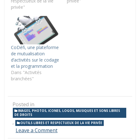
respectueux de la vie
privée"
privée"
CoDéfi, une plateforme
de mutualisation
d’activités sur le codage
et la programmation
Dans "Activités
branchées"
Posted in
IMAGES, PHOTOS, ICONES, LOGOS, MUSIQUES ET SONS LIBRES
DE DROITS
,
OUTILS LIBRES ET RESPECTUEUX DE LA VIE PRIVÉE
on
Leave a Comment
Des