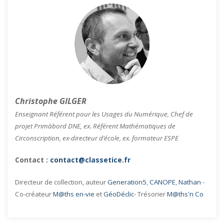
Christophe GILGER
Enseignant Référent pour les Usages du Numérique, Chef de
projet Primàbord DNE, ex. Référent Mathématiques de
Circonscription, ex-directeur d’école, ex. formateur ESPE
Contact :
contact@classetice.fr
Directeur de collection, auteur
Generation5
,
CANOPE
,
Nathan
-
Co-créateur
M@ths en-vie
et
GéoDéclic
- Trésorier
M@ths'n Co