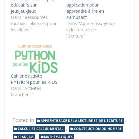
éducatifs sur
application pour
JeuxJeuxJeux
apprendre à lire en
Dans "Ressources
s’amusant
multidisciplinaires pour
Dans "Apprentissage de
les élèves"
la lecture et de
l'écriture"
Cahier d’activité
PYTHON pour les KIDS
Dans "Activités
branchées"
Posted in
,
APPRENTISSAGE DE LA LECTURE ET DE L'ÉCRITURE
,
,
CALCUL ET CALCUL MENTAL
CONSTRUCTION DU NOMBRE
,
FRANÇAIS
MATHÉMATIQUES