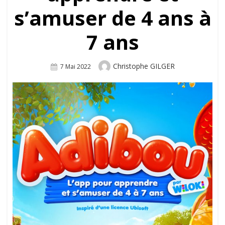
s’amuser de 4 ans à
7 ans
Author
Christophe GILGER
Posted
7 Mai 2022
On