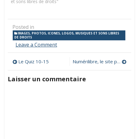
et sons libres de droits"
Posted in
IMAGES, PHOTOS, ICONES, LOGOS, MUSIQUES ET SONS LIBRES
DE DROITS
on
Leave a Comment
Téléchargez
100
Navigation
Le Quiz 10-15
Numérilibre, le site pour s’initier au numérique libre
icônes
vectorielles
de
gratuites
Laisser un commentaire
l’article