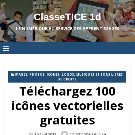
Skip
to
ClasseTICE 1d
content
LE NUMÉRIQUE AU SERVICE DES APPRENTISSAGES
IMAGES, PHOTOS, ICONES, LOGOS, MUSIQUES ET SONS LIBRES
DE DROITS
Téléchargez 100
icônes vectorielles
gratuites
Author
Christophe GILGER
Posted
30 Avril 2022