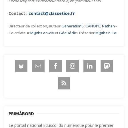
Circonscription, ex-directeur d’école, ex. formateur ESPE
Contact :
contact@classetice.fr
Directeur de collection, auteur
Generation5
,
CANOPE
,
Nathan
-
Co-créateur
M@ths en-vie
et
GéoDéclic
- Trésorier
M@ths'n Co
PRIMÀBORD
Le portail national Eduscol du numérique pour le premier