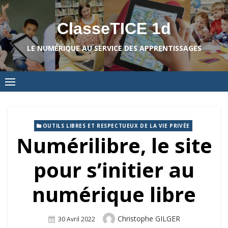
Skip
to
ClasseTICE 1d
content
LE NUMÉRIQUE AU SERVICE DES APPRENTISSAGES
OUTILS LIBRES ET RESPECTUEUX DE LA VIE PRIVÉE
Numérilibre, le site
pour s’initier au
numérique libre
Author
Christophe GILGER
Posted
30 Avril 2022
On