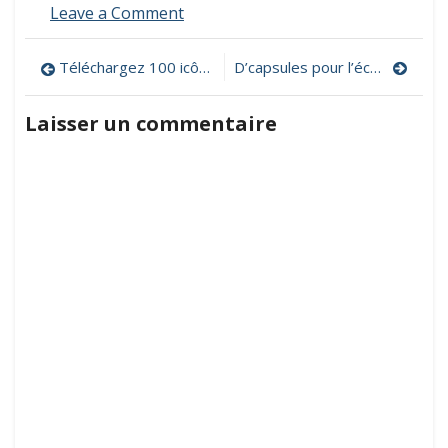
on
Leave a Comment
Numérilibre,
le
Navigation
Téléchargez 100 icônes vectorielles gratuites
D’capsules pour l’école
site
pour
de
s’initier
Laisser un commentaire
au
l’article
numérique
libre