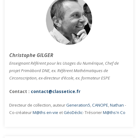
Christophe GILGER
Enseignant Référent pour les Usages du Numérique, Chef de
projet Primàbord DNE, ex. Référent Mathématiques de
Circonscription, ex-directeur d’école, ex. formateur ESPE
Contact :
contact@classetice.fr
Directeur de collection, auteur
Generation5
,
CANOPE
,
Nathan
-
Co-créateur
M@ths en-vie
et
GéoDéclic
- Trésorier
M@ths'n Co