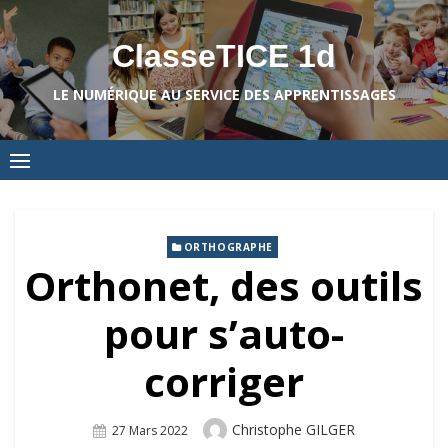
Skip
to
ClasseTICE 1d
content
LE NUMÉRIQUE AU SERVICE DES APPRENTISSAGES
ORTHOGRAPHE
Orthonet, des outils
pour s’auto-
corriger
Author
Christophe GILGER
Posted
27 Mars 2022
On