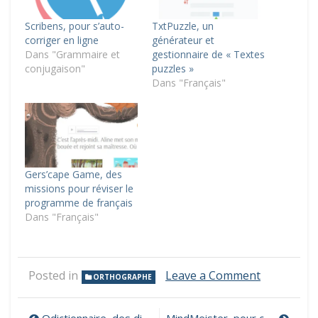
Scribens, pour s’auto-
TxtPuzzle, un
corriger en ligne
générateur et
Dans "Grammaire et
gestionnaire de « Textes
conjugaison"
puzzles »
Dans "Français"
Gers’cape Game, des
missions pour réviser le
programme de français
Dans "Français"
on
Posted in
Leave a Comment
ORTHOGRAPHE
Orthonet,
des
outils
Qdictionnaire, des dictionnaires téléchargeables pour la classe
MindMeister, pour créer facilement des cartes mentales collaboratives