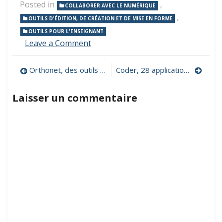
Posted in
,
COLLABORER AVEC LE NUMÉRIQUE
,
OUTILS D'ÉDITION, DE CRÉATION ET DE MISE EN FORME
OUTILS POUR L'ENSEIGNANT
on
Leave a Comment
MindMeister,
pour
Navigation
Orthonet, des outils pour s’auto-corriger
Coder, 28 applications en Swift pour les kids
créer
facilement
de
des
Laisser un commentaire
cartes
l’article
mentales
collaboratives