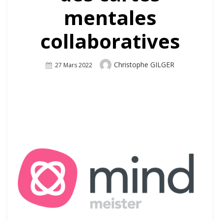
mentales
collaboratives
Author
Christophe GILGER
Posted
27 Mars 2022
On