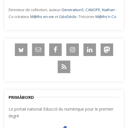
Directeur de collection, auteur
Generation5
,
CANOPE
,
Nathan
-
Co-créateur
M@ths en-vie
et
GéoDéclic
- Trésorier
M@ths'n Co
PRIMÀBORD
Le portail national Eduscol du numérique pour le premier
degré