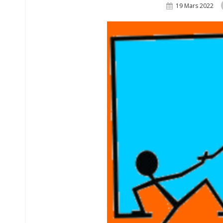
Posted
19 Mars 2022
On