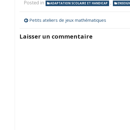
Posted in
,
ADAPTATION SCOLAIRE ET HANDICAP
ENSEIG
Navigation
Petits ateliers de jeux mathématiques
de
Laisser un commentaire
l’article