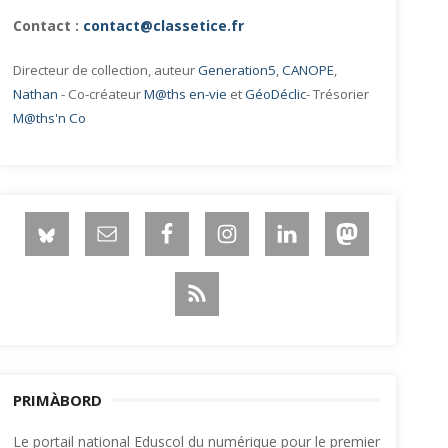
Contact :
contact@classetice.fr
Directeur de collection, auteur
Generation5
,
CANOPE
,
Nathan
- Co-créateur
M@ths en-vie
et
GéoDéclic
- Trésorier
M@ths'n Co
PRIMÀBORD
Le portail national Eduscol du numérique pour le premier