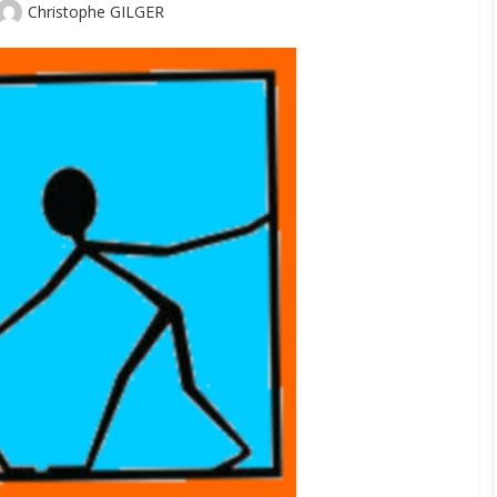
Author
Christophe GILGER