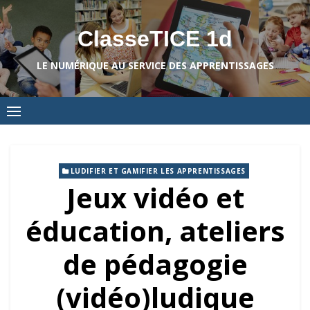
Skip
to
ClasseTICE 1d
content
LE NUMÉRIQUE AU SERVICE DES APPRENTISSAGES
LUDIFIER ET GAMIFIER LES APPRENTISSAGES
Jeux vidéo et
éducation, ateliers
de pédagogie
(vidéo)ludique