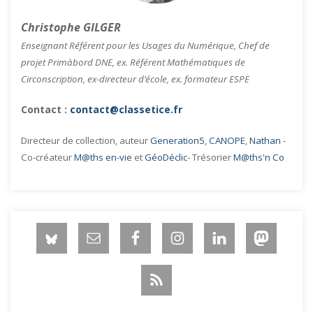
Christophe GILGER
Enseignant Référent pour les Usages du Numérique, Chef de
projet Primàbord DNE, ex. Référent Mathématiques de
Circonscription, ex-directeur d’école, ex. formateur ESPE
Contact :
contact@classetice.fr
Directeur de collection, auteur
Generation5
,
CANOPE
,
Nathan
-
Co-créateur
M@ths en-vie
et
GéoDéclic
- Trésorier
M@ths'n Co