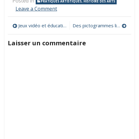
Posted in
PRATIQUES ARTISTIQUES, HISTOIRE DES ARTS
on
Leave a Comment
Figures
de
Navigation
Jeux vidéo et éducation, ateliers de pédagogie (vidéo)ludique
Des pictogrammes libres pour la classe
notes,
un
de
site
Laisser un commentaire
interactif
l’article
pour
découvrir
un
orchestre