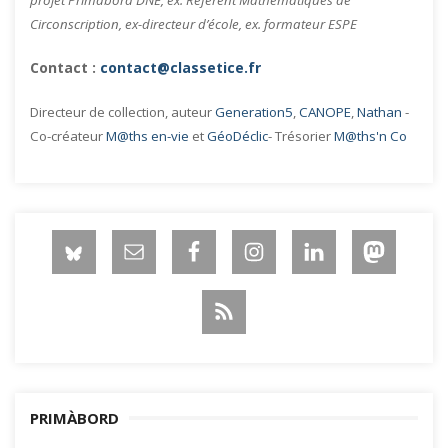
projet Primàbord DNE, ex. Référent Mathématiques de
Circonscription, ex-directeur d’école, ex. formateur ESPE
Contact :
contact@classetice.fr
Directeur de collection, auteur
Generation5
,
CANOPE
,
Nathan
-
Co-créateur
M@ths en-vie
et
GéoDéclic
- Trésorier
M@ths'n Co
PRIMÀBORD