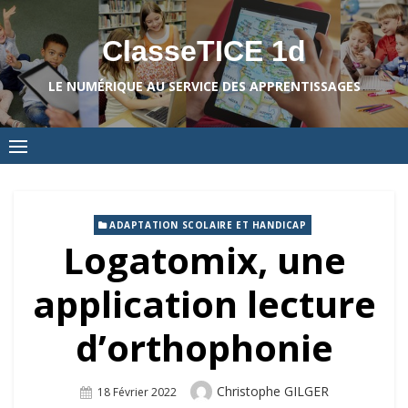
Skip
to
ClasseTICE 1d
content
LE NUMÉRIQUE AU SERVICE DES APPRENTISSAGES
ADAPTATION SCOLAIRE ET HANDICAP
Logatomix, une
application lecture
d’orthophonie
Author
Christophe GILGER
Posted
18 Février 2022
On