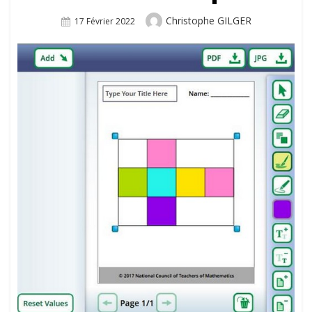
Author
Christophe GILGER
Posted
17 Février 2022
On