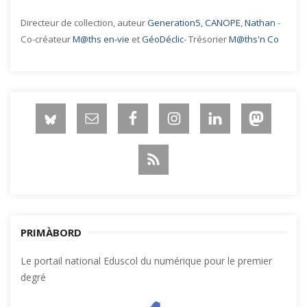
Directeur de collection, auteur
Generation5
,
CANOPE
,
Nathan
-
Co-créateur
M@ths en-vie
et
GéoDéclic
- Trésorier
M@ths'n Co
PRIMÀBORD
Le portail national Eduscol du numérique pour le premier
degré