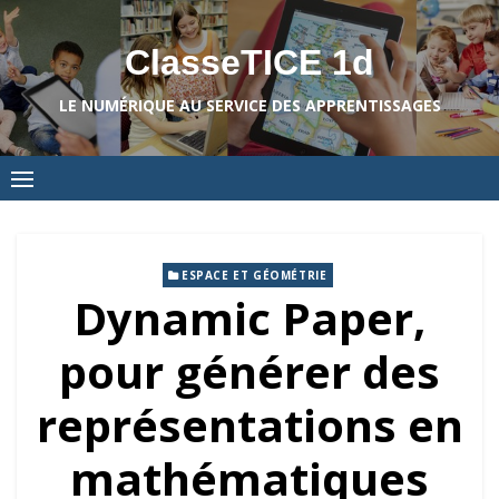
Skip
to
ClasseTICE 1d
content
LE NUMÉRIQUE AU SERVICE DES APPRENTISSAGES
ESPACE ET GÉOMÉTRIE
Dynamic Paper,
pour générer des
représentations en
mathématiques