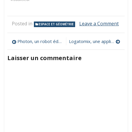
on
Posted in
Leave a Comment
ESPACE ET GÉOMÉTRIE
Dynam
Paper
Navigation
pour
Photon, un robot éducatif programmable
Logatomix, une application lecture d’orthophonie
génér
de
des
Laisser un commentaire
repré
l’article
en
mathé