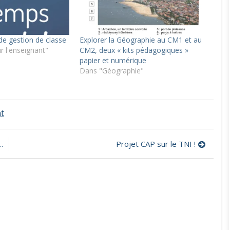
 de gestion de classe
Explorer la Géographie au CM1 et au
r l'enseignant"
CM2, deux « kits pédagogiques »
papier et numérique
Dans "Géographie"
on
t
Une
fiche
élève
Projet CAP sur le TNI !
pour
évaluer
la
fiabilité
d’un
site