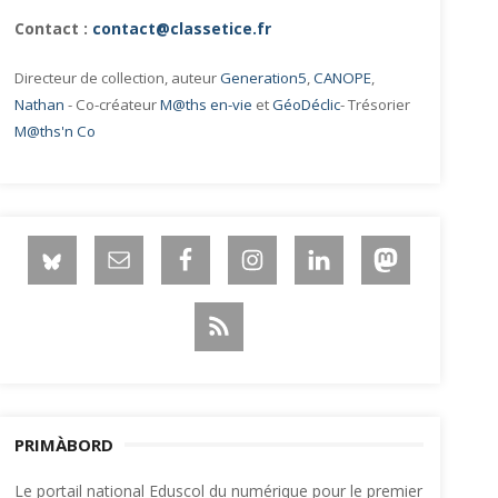
Contact :
contact@classetice.fr
Directeur de collection, auteur
Generation5
,
CANOPE
,
Nathan
- Co-créateur
M@ths en-vie
et
GéoDéclic
- Trésorier
M@ths'n Co
PRIMÀBORD
Le portail national Eduscol du numérique pour le premier