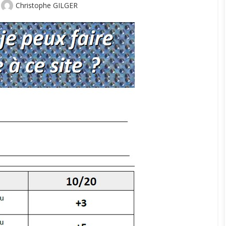
Author
Christophe GILGER