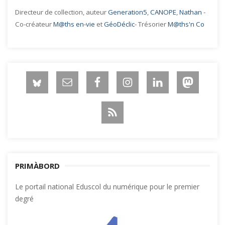
Directeur de collection, auteur
Generation5
,
CANOPE
,
Nathan
-
Co-créateur
M@ths en-vie
et
GéoDéclic
- Trésorier
M@ths'n Co
PRIMÀBORD
Le portail national Eduscol du numérique pour le premier
degré