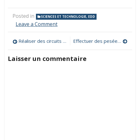
Posted in
SCIENCES ET TECHNOLOGIE, EDD
on
Leave a Comment
Faire
fonctionner
Navigation
Réaliser des circuits électriques virtuels et fonctionnels
Effectuer des pesées grâce à une balance Roberval
une
écluse
de
virtuelle
Laisser un commentaire
l’article