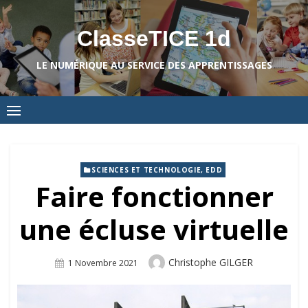
Skip
to
ClasseTICE 1d
content
LE NUMÉRIQUE AU SERVICE DES APPRENTISSAGES
SCIENCES ET TECHNOLOGIE, EDD
Faire fonctionner
une écluse virtuelle
Author
Christophe GILGER
Posted
1 Novembre 2021
On