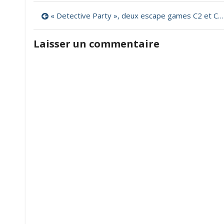
Navigation
« Detective Party », deux escape games C2 et C3 pour s’entraîner en français et en mathématiques
de
Laisser un commentaire
l’article