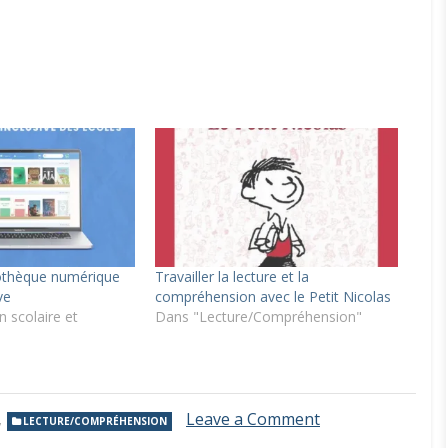
iothèque numérique
Travailler la lecture et la
ve
compréhension avec le Petit Nicolas
 scolaire et
Dans "Lecture/Compréhension"
on
,
Leave a Comment
LECTURE/COMPRÉHENSION
TACIT,