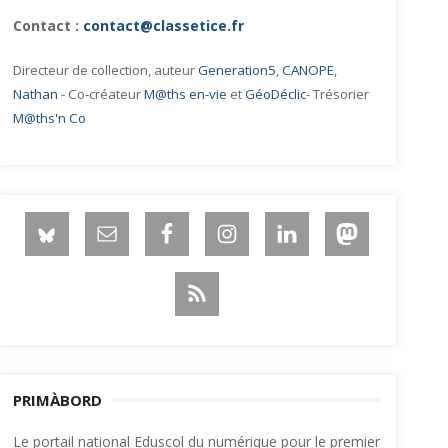
Contact :
contact@classetice.fr
Directeur de collection, auteur
Generation5
,
CANOPE
,
Nathan
- Co-créateur
M@ths en-vie
et
GéoDéclic
- Trésorier
M@ths'n Co
PRIMÀBORD
Le portail national Eduscol du numérique pour le premier