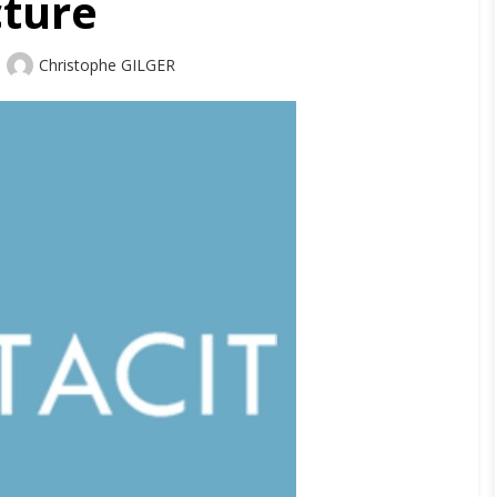
cture
Author
Christophe GILGER