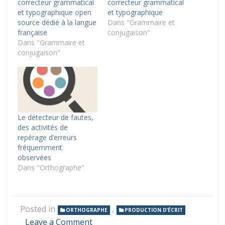
correcteur grammatical
correcteur grammatical
et typographique open
et typographique
source dédié à la langue
Dans "Grammaire et
française
conjugaison"
Dans "Grammaire et
conjugaison"
Le détecteur de fautes,
des activités de
repérage d’erreurs
fréquemment
observées
Dans "Orthographe"
Posted in
,
ORTHOGRAPHE
PRODUCTION D’ÉCRIT
on
Leave a Comment