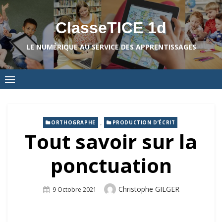
Skip
to
ClasseTICE 1d
content
LE NUMÉRIQUE AU SERVICE DES APPRENTISSAGES
,
ORTHOGRAPHE
PRODUCTION D’ÉCRIT
Tout savoir sur la
ponctuation
Author
Christophe GILGER
Posted
9 Octobre 2021
On