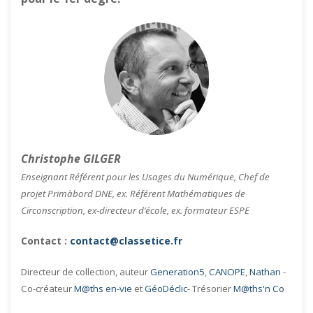
Christophe GILGER
Enseignant Référent pour les Usages du Numérique, Chef de
projet Primàbord DNE, ex. Référent Mathématiques de
Circonscription, ex-directeur d’école, ex. formateur ESPE
Contact :
contact@classetice.fr
Directeur de collection, auteur
Generation5
,
CANOPE
,
Nathan
-
Co-créateur
M@ths en-vie
et
GéoDéclic
- Trésorier
M@ths'n Co