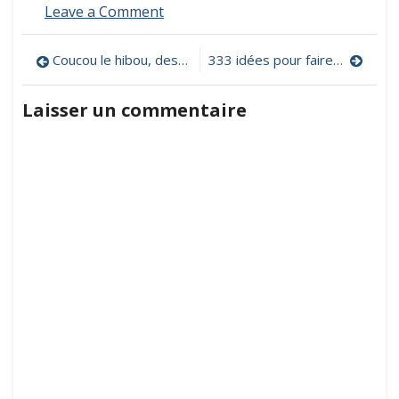
on
Leave a Comment
Mon
Cartable
Navigation
Coucou le hibou, des exercices pour apprendre à lire
333 idées pour faire classe avec le numérique
Numérique
de
de
l’Écolier
Laisser un commentaire
(MCNE)
l’article