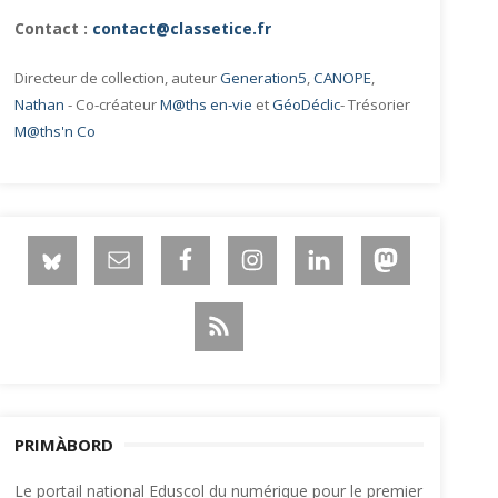
Contact :
contact@classetice.fr
Directeur de collection, auteur
Generation5
,
CANOPE
,
Nathan
- Co-créateur
M@ths en-vie
et
GéoDéclic
- Trésorier
M@ths'n Co
PRIMÀBORD
Le portail national Eduscol du numérique pour le premier