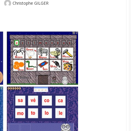
Author
Christophe GILGER