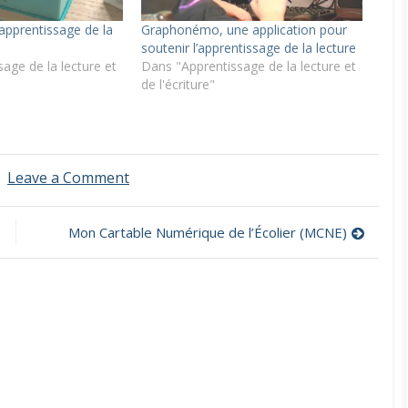
’apprentissage de la
Graphonémo, une application pour
soutenir l’apprentissage de la lecture
age de la lecture et
Dans "Apprentissage de la lecture et
de l'écriture"
on
Leave a Comment
Coucou
le
hibou,
Mon Cartable Numérique de l’Écolier (MCNE)
des
exercices
pour
apprendre
à
lire