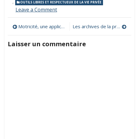
,
OUTILS LIBRES ET RESPECTUEUX DE LA VIE PRIVÉE
on
Leave a Comment
Une
bibliothèque
Navigation
Motricité, une application pour créer et vivre des parcours en maternelle
Les archives de la presse française en ligne
de
ressources
de
iconographiques
Laisser un commentaire
libres
l’article
pour
la
classe
par
Abuledu