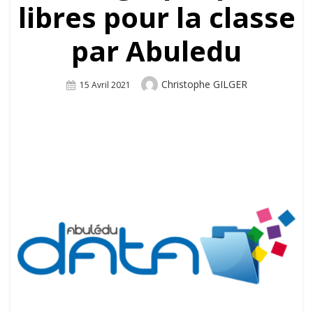
libres pour la classe
par Abuledu
Author
Christophe GILGER
Posted
15 Avril 2021
On