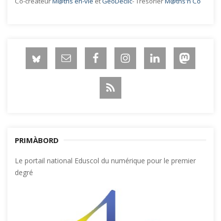
Co-créateur
M@ths en-vie
et
GéoDéclic
- Trésorier
M@ths'n Co
PRIMÀBORD
Le portail national Eduscol du numérique pour le premier
degré