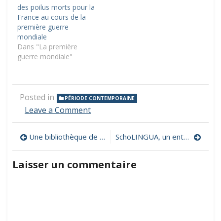
des poilus morts pour la
France au cours de la
première guerre
mondiale
Dans "La première
guerre mondiale"
Posted in
PÉRIODE CONTEMPORAINE
on
Leave a Comment
Les
archives
Navigation
Une bibliothèque de ressources iconographiques libres pour la classe par Abuledu
SchoLINGUA, un entraîneur de conjugaison
de
la
de
presse
Laisser un commentaire
française
l’article
en
ligne