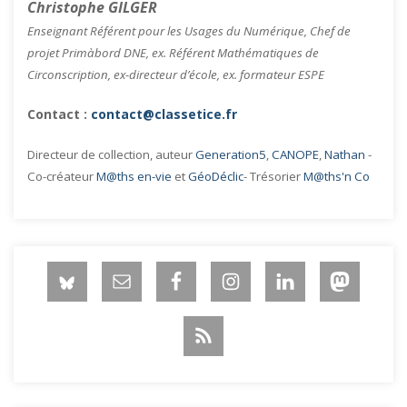
Christophe GILGER
Enseignant Référent pour les Usages du Numérique, Chef de
projet Primàbord DNE, ex. Référent Mathématiques de
Circonscription, ex-directeur d’école, ex. formateur ESPE
Contact :
contact@classetice.fr
Directeur de collection, auteur
Generation5
,
CANOPE
,
Nathan
-
Co-créateur
M@ths en-vie
et
GéoDéclic
- Trésorier
M@ths'n Co