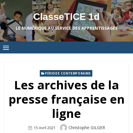
Skip
to
ClasseTICE 1d
content
LE NUMÉRIQUE AU SERVICE DES APPRENTISSAGES
PÉRIODE CONTEMPORAINE
Les archives de la
presse française en
ligne
Author
Christophe GILGER
Posted
15 Avril 2021
On