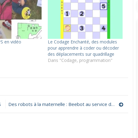
S en vidéo
Le Codage Enchanté, des modules
pour apprendre à coder ou décoder
des déplacements sur quadrillage
Dans "Codage, programmation"
n
ourse
’Orientation
S
Des robots à la maternelle : Beebot au service des apprentissages
r-
odes