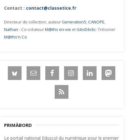
Contact :
contact@classetice.fr
Directeur de collection, auteur
Generation5
,
CANOPE
,
Nathan
- Co-créateur
M@ths en-vie
et
GéoDéclic
- Trésorier
M@ths'n Co
PRIMÀBORD
Le portail national Eduscol du numérique pour le premier