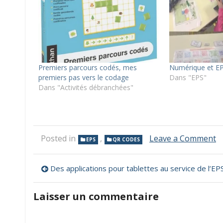
Premiers parcours codés, mes
Numérique et EP
premiers pas vers le codage
Dans "EPS"
Dans "Activités débranchées"
o
Posted in
,
Leave a Comment
EPS
QR CODES
C
d
Navigation
et
Des applications pour tablettes au service de l’EP
Q
de
C
Laisser un commentaire
l’article