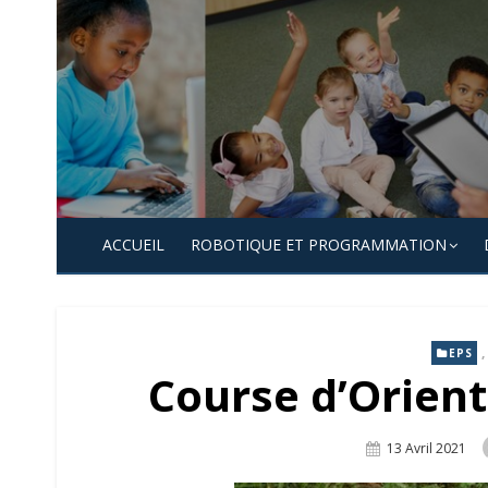
Skip
to
content
ACCUEIL
ROBOTIQUE ET PROGRAMMATION
EPS
Course d’Orient
Posted
13 Avril 2021
On