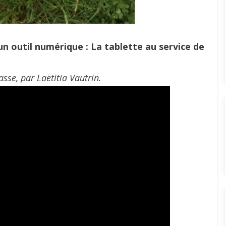
un outil numérique : La tablette au service de
asse, par Laëtitia Vautrin.