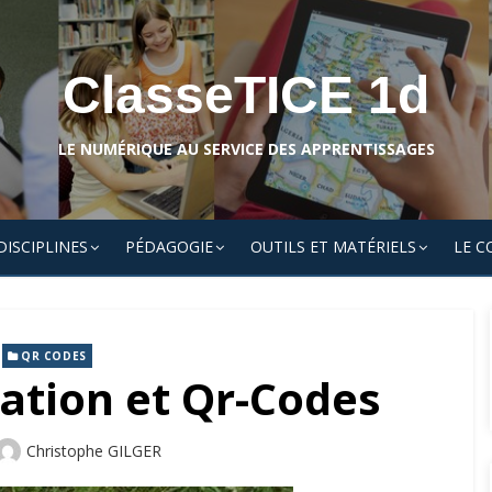
ClasseTICE 1d
LE NUMÉRIQUE AU SERVICE DES APPRENTISSAGES
DISCIPLINES
PÉDAGOGIE
OUTILS ET MATÉRIELS
LE C
,
QR CODES
ation et Qr-Codes
Author
Christophe GILGER