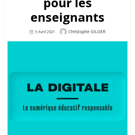
pour les
enseignants
Author
Christophe GILGER
Posted
5 Avril 2021
On