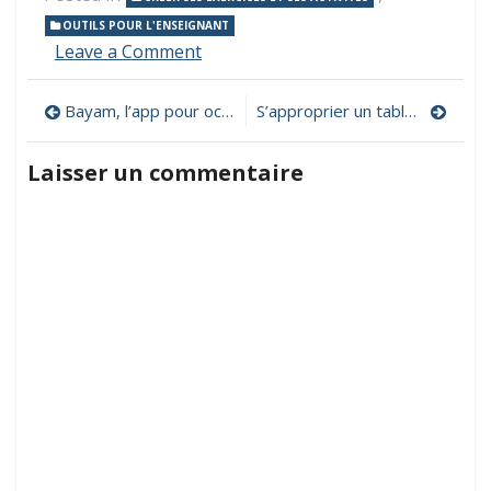
OUTILS POUR L'ENSEIGNANT
on
Leave a Comment
La
digitale,
Navigation
Bayam, l’app pour occuper les 3-10 ans à la maison
S’approprier un tableau numérique en maternelle
des
outils
de
numériques
Laisser un commentaire
et
l’article
des
applications
pour
les
enseignants