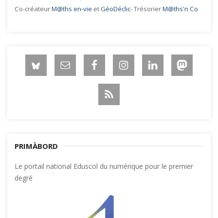
Co-créateur
M@ths en-vie
et
GéoDéclic
- Trésorier
M@ths'n Co
PRIMÀBORD
Le portail national Eduscol du numérique pour le premier
degré