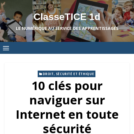
Skip
to
ClasseTICE 1d
content
LE NUMÉRIQUE AU SERVICE DES APPRENTISSAGES
DROIT, SÉCURITÉ ET ÉTHIQUE
10 clés pour
naviguer sur
Internet en toute
sécurité