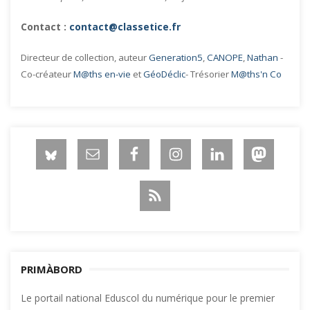
Contact :
contact@classetice.fr
Directeur de collection, auteur
Generation5
,
CANOPE
,
Nathan
-
Co-créateur
M@ths en-vie
et
GéoDéclic
- Trésorier
M@ths'n Co
PRIMÀBORD
Le portail national Eduscol du numérique pour le premier