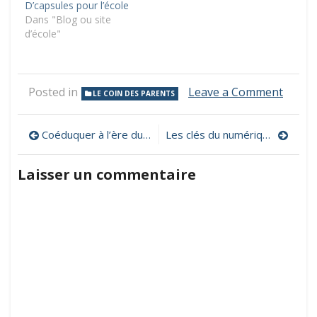
D’capsules pour l’école
Dans "Blog ou site
d’école"
on
Posted in
Leave a Comment
LE COIN DES PARENTS
L’écol
expliq
Navigation
aux
Coéduquer à l’ère du numérique, un magazine spécial pour les parents à télécharger gratuitement
Les clés du numérique, une web-série pédagogique d’éducation au numérique
parent
de
5
Laisser un commentaire
vidéos
l’article
en
9
langu