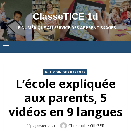
Skip
to
ClasseTICE 1d
content
LE NUMÉRIQUE AU SERVICE DES APPRENTISSAGES
LE COIN DES PARENTS
L’école expliquée
aux parents, 5
vidéos en 9 langues
Author
Christophe GILGER
Posted
2 Janvier 2021
On