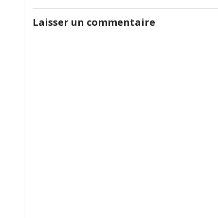
de
Laisser un commentaire
l’article
l