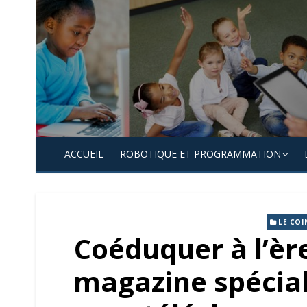
Skip
to
content
ACCUEIL
ROBOTIQUE ET PROGRAMMATION
LE COI
Coéduquer à l’èr
magazine spécial