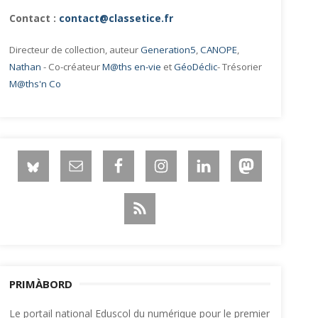
Contact :
contact@classetice.fr
Directeur de collection, auteur
Generation5
,
CANOPE
,
Nathan
- Co-créateur
M@ths en-vie
et
GéoDéclic
- Trésorier
M@ths'n Co
PRIMÀBORD
Le portail national Eduscol du numérique pour le premier