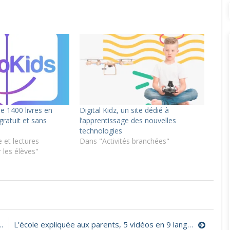
e 1400 livres en
Digital Kidz, un site dédié à
ratuit et sans
l’apprentissage des nouvelles
technologies
 et lectures
Dans "Activités branchées"
 les élèves"
on
Coéduquer
à
’ère
L’école expliquée aux parents, 5 vidéos en 9 langues