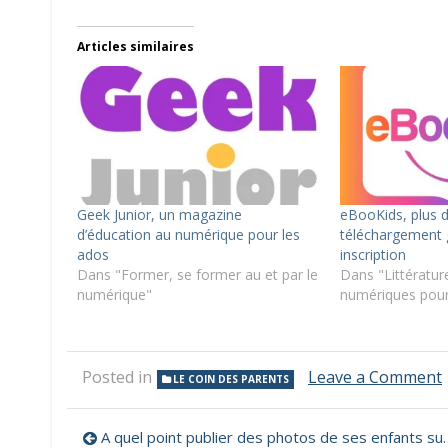
Articles similaires
Geek Junior, un magazine
eBooKids, plus d
d’éducation au numérique pour les
téléchargement g
ados
inscription
Dans "Former, se former au et par le
Dans "Littérature
numérique"
numériques pour
Posted in
Leave a Comment
LE COIN DES PARENTS
Navigation
l
A quel point publier des photos de ses enfants sur Facebook est-il dangereux ?