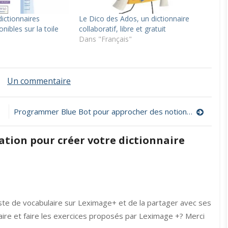
dictionnaires
Le Dico des Ados, un dictionnaire
nibles sur la toile
collaboratif, libre et gratuit
Dans "Français"
sur
Un commentaire
LEXIMAGE+,
une
application
Programmer Blue Bot pour approcher des notions mathématiques
pour
créer
ation pour créer votre dictionnaire
votre
dictionnaire
personnel
en
images
liste de vocabulaire sur Leximage+ et de la partager avec ses
bulaire et faire les exercices proposés par Leximage +? Merci