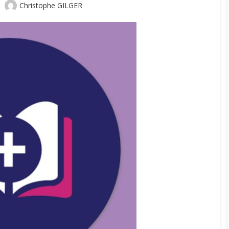
Author
Christophe GILGER