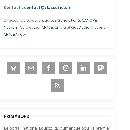
Contact :
contact@classetice.fr
Directeur de collection, auteur
Generation5
,
CANOPE
,
Nathan
- Co-créateur
M@ths en-vie
et
GéoDéclic
- Trésorier
M@ths'n Co
PRIMÀBORD
Le portail national Eduscol du numérique pour le premier