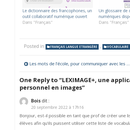
Le dictionnaire des francophones, un
Un glossaire de 
outil collaboratif numérique ouvert
numériques dispo
Dans "Français"
Dans "Français"
Posted in
,
FRANÇAIS LANGUE ETRANGÈRE
VOCABULAIRE
Navigation
Les mots de l’école, pour communiquer avec les parents non francophones
de
One Reply to “LEXIMAGE+, une applic
l’article
personnel en images”
Bois
dit :
20 septembre 2022 à 17h16
Bonjour, est-il possible en tant que prof de créer une 
élèves afin qu’ils puissent utiliser cette liste de voca