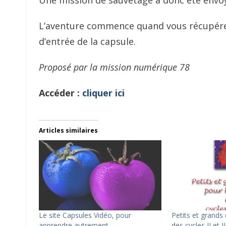
L’aventure commence quand vous récupérez
d’entrée de la capsule.
Proposé par la mission numérique 78
Accéder :
cliquer ici
Articles similaires
Le site Capsules Vidéo, pour
Petits et grands 
apprendre autrement
des cycles II et II