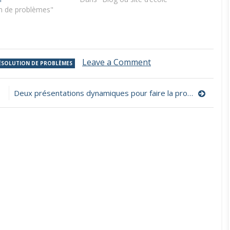
n de problèmes"
on
Leave a Comment
ÉSOLUTION DE PROBLÈMES
La
capsule
126
Deux présentations dynamiques pour faire la promotion de l’allemand
ne
répond
plus,
un
jeu
d’évasion
pour
les
CE1
et
CE2