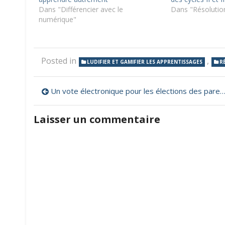
Dans "Différencier avec le
Dans "Résolutio
numérique"
Posted in
,
LUDIFIER ET GAMIFIER LES APPRENTISSAGES
R
Navigation
Un vote électronique pour les élections des parents délégués au conseil d’école
de
Laisser un commentaire
l’article