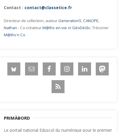
Contact :
contact@classetice.fr
Directeur de collection, auteur
Generation5
,
CANOPE
,
Nathan
- Co-créateur
M@ths en-vie
et
GéoDéclic
- Trésorier
M@ths'n Co
PRIMÀBORD
Le portail national Eduscol du numérique pour le premier