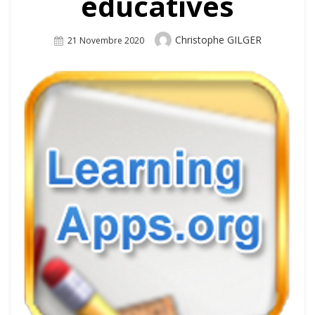
éducatives
Author
Christophe GILGER
Posted
21 Novembre 2020
On