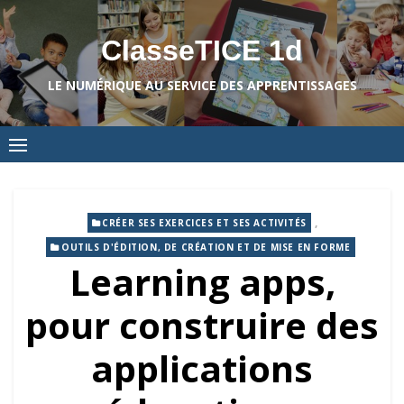
Skip
to
ClasseTICE 1d
content
LE NUMÉRIQUE AU SERVICE DES APPRENTISSAGES
,
CRÉER SES EXERCICES ET SES ACTIVITÉS
OUTILS D'ÉDITION, DE CRÉATION ET DE MISE EN FORME
Learning apps,
pour construire des
applications