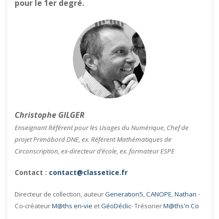
pour le 1er degré.
Christophe GILGER
Enseignant Référent pour les Usages du Numérique, Chef de
projet Primàbord DNE, ex. Référent Mathématiques de
Circonscription, ex-directeur d’école, ex. formateur ESPE
Contact :
contact@classetice.fr
Directeur de collection, auteur
Generation5
,
CANOPE
,
Nathan
-
Co-créateur
M@ths en-vie
et
GéoDéclic
- Trésorier
M@ths'n Co