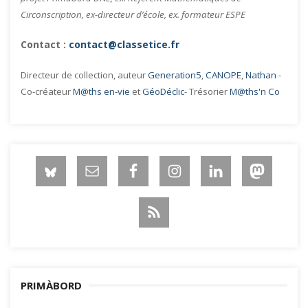
Circonscription, ex-directeur d’école, ex. formateur ESPE
Contact :
contact@classetice.fr
Directeur de collection, auteur
Generation5
,
CANOPE
,
Nathan
-
Co-créateur
M@ths en-vie
et
GéoDéclic
- Trésorier
M@ths'n Co
PRIMÀBORD