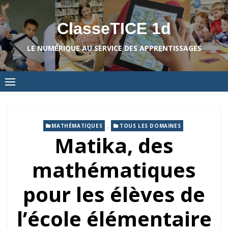
Skip
to
ClasseTICE 1d
content
LE NUMÉRIQUE AU SERVICE DES APPRENTISSAGES
,
MATHÉMATIQUES
TOUS LES DOMAINES
Matika, des
mathématiques
pour les élèves de
l’école élémentaire