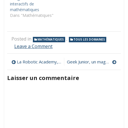
interactifs de
mathématiques
Dans "Mathématiques"
Posted in
,
MATHÉMATIQUES
TOUS LES DOMAINES
on
Leave a Comment
Matika,
des
Navigation
La Robotic Academy, des formations robotique et numérique sur mesure pour les enseignants
Geek Junior, un magazine d’éducation au numérique pour les ados
mathématiques
pour
de
les
Laisser un commentaire
élèves
l’article
de
l’école
élémentaire