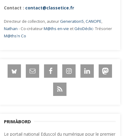
Contact :
contact@classetice.fr
Directeur de collection, auteur
Generation5
,
CANOPE
,
Nathan
- Co-créateur
M@ths en-vie
et
GéoDéclic
- Trésorier
M@ths'n Co
PRIMÀBORD
Le portail national Eduscol du numérique pour le premier