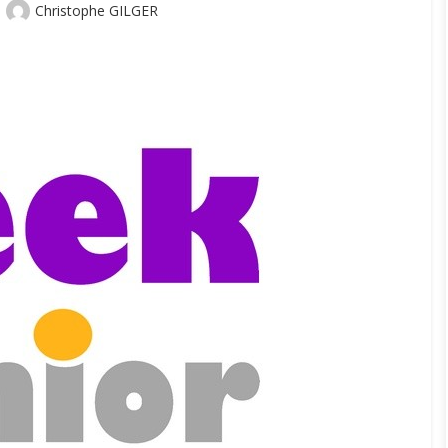
Author
Christophe GILGER