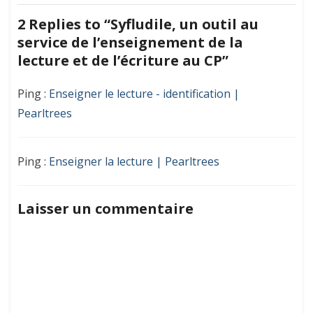
au
de
service
2 Replies to “
Syfludile, un outil au
de
l’article
service de l’enseignement de la
l’enseignement
de
lecture et de l’écriture au CP
”
la
lecture
Ping :
Enseigner le lecture - identification |
et
Pearltrees
de
l’écriture
au
CP
Ping :
Enseigner la lecture | Pearltrees
Laisser un commentaire