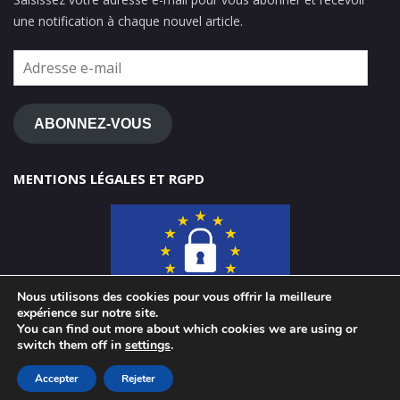
une notification à chaque nouvel article.
Adresse
e-
mail
ABONNEZ-VOUS
MENTIONS LÉGALES ET RGPD
Nous utilisons des cookies pour vous offrir la meilleure
expérience sur notre site.
You can find out more about which cookies we are using or
switch them off in
settings
.
© 2026 ClasseTICE 1d
Accepter
Rejeter
Powered by WordPress
-
Miteri by ThemeEgg