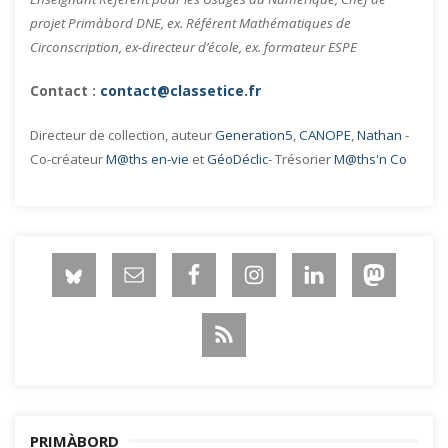
projet Primàbord DNE, ex. Référent Mathématiques de
Circonscription, ex-directeur d’école, ex. formateur ESPE
Contact :
contact@classetice.fr
Directeur de collection, auteur
Generation5
,
CANOPE
,
Nathan
-
Co-créateur
M@ths en-vie
et
GéoDéclic
- Trésorier
M@ths'n Co
PRIMÀBORD