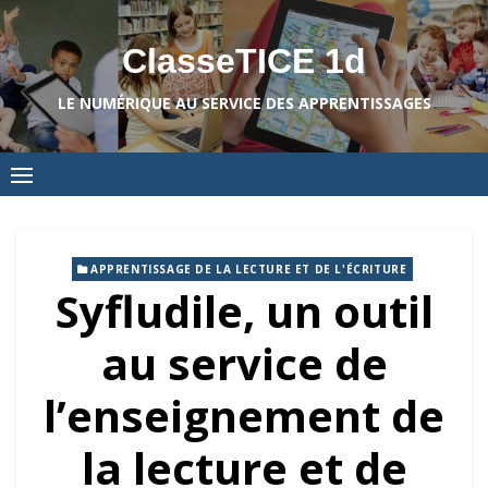
Skip
to
ClasseTICE 1d
content
LE NUMÉRIQUE AU SERVICE DES APPRENTISSAGES
APPRENTISSAGE DE LA LECTURE ET DE L'ÉCRITURE
Syfludile, un outil
au service de
l’enseignement de
la lecture et de