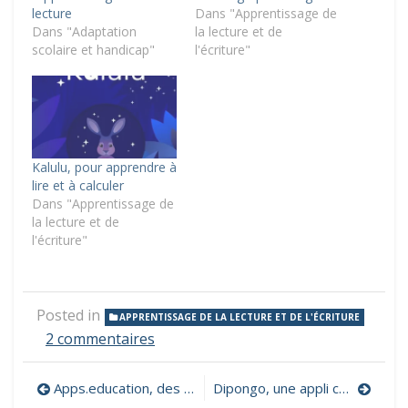
lecture
Dans "Apprentissage de
Dans "Adaptation
la lecture et de
scolaire et handicap"
l'écriture"
Kalulu, pour apprendre à
lire et à calculer
Dans "Apprentissage de
la lecture et de
l'écriture"
Posted in
APPRENTISSAGE DE LA LECTURE ET DE L'ÉCRITURE
sur
2 commentaires
Syfludile,
un
Navigation
Apps.education, des outils institutionnels pour communiquer, collaborer, partager et publier
Dipongo, une appli créative qui mixe réel & virtuel
outil