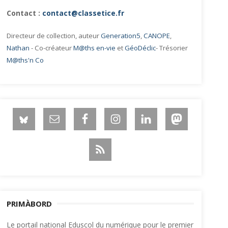
Contact :
contact@classetice.fr
Directeur de collection, auteur
Generation5
,
CANOPE
,
Nathan
- Co-créateur
M@ths en-vie
et
GéoDéclic
- Trésorier
M@ths'n Co
PRIMÀBORD
Le portail national Eduscol du numérique pour le premier