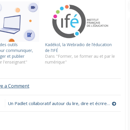
des outils
Kadékol, la Webradio de l’éducation
pour communiquer,
de l’IFÉ
ger et publier
Dans "Former, se former au et par le
r l'enseignant"
numérique"
on
ve a Comment
Un
comparatif
des
Un Padlet collaboratif autour du lire, dire et écrire avec le numérique (1er et 2nd degrés)
ENT
conformes
aux
préconisations