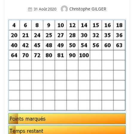
Author
Christophe GILGER
Posted
31 Août 2020
On