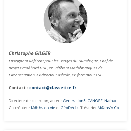
Christophe GILGER
Enseignant Référent pour les Usages du Numérique, Chef de
projet Primàbord DNE, ex. Référent Mathématiques de
Circonscription, ex-directeur d’école, ex. formateur ESPE
Contact :
contact@classetice.fr
Directeur de collection, auteur
Generation5
,
CANOPE
,
Nathan
-
Co-créateur
M@ths en-vie
et
GéoDéclic
- Trésorier
M@ths'n Co