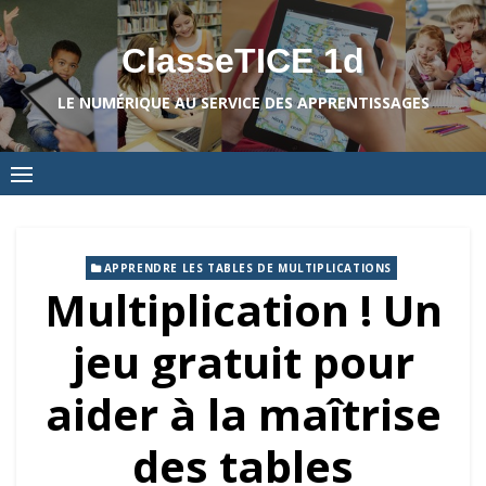
Skip
to
ClasseTICE 1d
content
LE NUMÉRIQUE AU SERVICE DES APPRENTISSAGES
APPRENDRE LES TABLES DE MULTIPLICATIONS
Multiplication ! Un
jeu gratuit pour
aider à la maîtrise
des tables