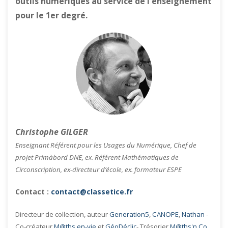
outils numériques au service de l'enseignement
pour le 1er degré.
Christophe GILGER
Enseignant Référent pour les Usages du Numérique, Chef de
projet Primàbord DNE, ex. Référent Mathématiques de
Circonscription, ex-directeur d’école, ex. formateur ESPE
Contact :
contact@classetice.fr
Directeur de collection, auteur
Generation5
,
CANOPE
,
Nathan
-
Co-créateur
M@ths en-vie
et
GéoDéclic
- Trésorier
M@ths'n Co