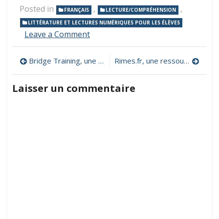
Posted in
,
,
FRANÇAIS
LECTURE/COMPRÉHENSION
LITTÉRATURE ET LECTURES NUMÉRIQUES POUR LES ÉLÈVES
on
Leave a Comment
«
Que
Navigation
Bridge Training, une application pour s’entrainer au petit-bridge
Rimes.fr, une ressource documentaire et pédagogique dédiée à la poésie
fais-
tu
de
?
Laisser un commentaire
»
l’article
:
lire,
réfléchir
et
apprendre
grâce
au
récit
interactif