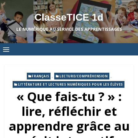
Skip
to
ClasseTICE 1d
content
LE NUMÉRIQUE AU SERVICE DES APPRENTISSAGES
,
,
FRANÇAIS
LECTURE/COMPRÉHENSION
LITTÉRATURE ET LECTURES NUMÉRIQUES POUR LES ÉLÈVES
« Que fais-tu ? » :
lire, réfléchir et
apprendre grâce au