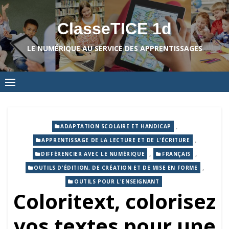
Skip
to
ClasseTICE 1d
content
LE NUMÉRIQUE AU SERVICE DES APPRENTISSAGES
,
ADAPTATION SCOLAIRE ET HANDICAP
,
APPRENTISSAGE DE LA LECTURE ET DE L'ÉCRITURE
,
,
DIFFÉRENCIER AVEC LE NUMÉRIQUE
FRANÇAIS
,
OUTILS D'ÉDITION, DE CRÉATION ET DE MISE EN FORME
OUTILS POUR L'ENSEIGNANT
Coloritext, colorisez
vos textes pour une