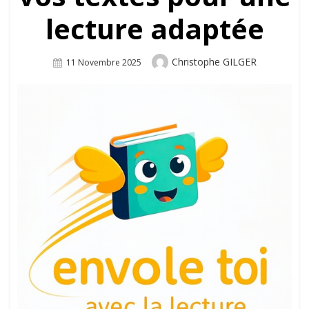
lecture adaptée
Author
Christophe GILGER
Posted
11 Novembre 2025
On