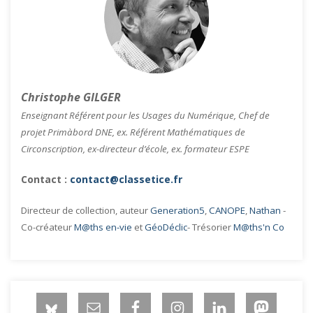
Christophe GILGER
Enseignant Référent pour les Usages du Numérique, Chef de
projet Primàbord DNE, ex. Référent Mathématiques de
Circonscription, ex-directeur d’école, ex. formateur ESPE
Contact :
contact@classetice.fr
Directeur de collection, auteur
Generation5
,
CANOPE
,
Nathan
-
Co-créateur
M@ths en-vie
et
GéoDéclic
- Trésorier
M@ths'n Co