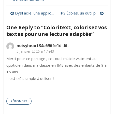
Coloritext,
colorisez
Navigation
DysFacile, une application inclusive pour adapter des textes
IPS Écoles, un outil pour mieux comprendre le profil social de son école
vos
textes
de
pour
One Reply to “Coloritext, colorisez vos
une
l’article
textes pour une lecture adaptée”
lecture
adaptée
noisyheart34c696fe1d
dit :
5 janvier 2026 à 17h43
Merci pour ce partage , cet outil m’aide vraiment au
quotidien dans ma classe en IME avec des enfants de 9 à
15 ans
Il est très simple à utiliser !
RÉPONDRE