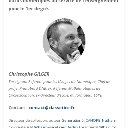
outils numériques au service de l'enseignement
pour le 1er degré.
Christophe GILGER
Enseignant Référent pour les Usages du Numérique, Chef de
projet Primàbord DNE, ex. Référent Mathématiques de
Circonscription, ex-directeur d’école, ex. formateur ESPE
Contact :
contact@classetice.fr
Directeur de collection, auteur
Generation5
,
CANOPE
,
Nathan
-
Co-créateur
M@ths en-vie
et
GéoDéclic
- Trésorier
M@ths'n Co