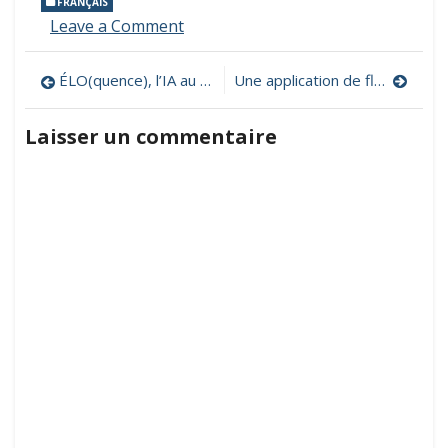
FRANÇAIS
on
Leave a Comment
Des
jeux
Navigation
ÉLO(quence), l’IA au service de l’enseignement
Une application de fluence en calcul du CP au CM2 avec MathALEA
ludiques
pour
de
se
Laisser un commentaire
familiariser
l’article
avec
la
lecture