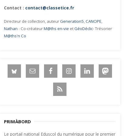
Contact :
contact@classetice.fr
Directeur de collection, auteur
Generation5
,
CANOPE
,
Nathan
- Co-créateur
M@ths en-vie
et
GéoDéclic
- Trésorier
M@ths'n Co
PRIMÀBORD
Le portail national Eduscol du numérique pour le premier