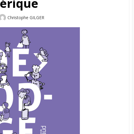
érique
Author
Christophe GILGER