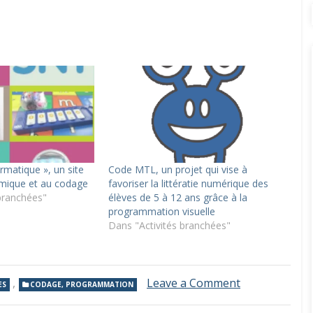
ormatique », un site
Code MTL, un projet qui vise à
thmique et au codage
favoriser la littératie numérique des
branchées"
élèves de 5 à 12 ans grâce à la
programmation visuelle
Dans "Activités branchées"
on
,
Leave a Comment
ES
CODAGE, PROGRAMMATION
DE-
CODAGE »,