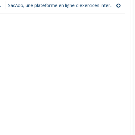
3
SacAdo, une plateforme en ligne d’exercices interactifs de mathématiques
manuels
pour
l’enseigneme
de
l’Éducation
numérique