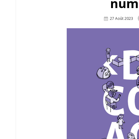
num
Posted
27 Août 2023
On