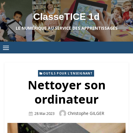
Skip
to
ClasseTICE 1d
content
LE NUMÉRIQUE AU SERVICE DES APPRENTISSAGES
OUTILS POUR L'ENSEIGNANT
Nettoyer son
ordinateur
Author
Christophe GILGER
Posted
28 Mai 2023
On