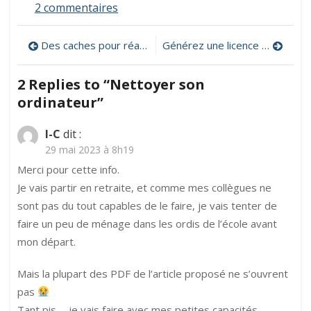
sur
2 commentaires
Nettoyer
son
Navigation
Des caches pour réaliser des puzzles
Générez une licence pour votre production
ordinateur
de
2 Replies to “
Nettoyer son
l’article
ordinateur
”
I-C
dit :
29 mai 2023 à 8h19
Merci pour cette info.
Je vais partir en retraite, et comme mes collègues ne
sont pas du tout capables de le faire, je vais tenter de
faire un peu de ménage dans les ordis de l’école avant
mon départ.
Mais la plupart des PDF de l’article proposé ne s’ouvrent
pas
Tant pis…. je vais faire avec mes petites capacités