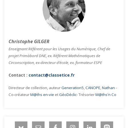
Christophe GILGER
Enseignant Référent pour les Usages du Numérique, Chef de
projet Primàbord DNE, ex. Référent Mathématiques de
Circonscription, ex-directeur d’école, ex. formateur ESPE
Contact :
contact@classetice.fr
Directeur de collection, auteur
Generation5
,
CANOPE
,
Nathan
-
Co-créateur
M@ths en-vie
et
GéoDéclic
- Trésorier
M@ths'n Co