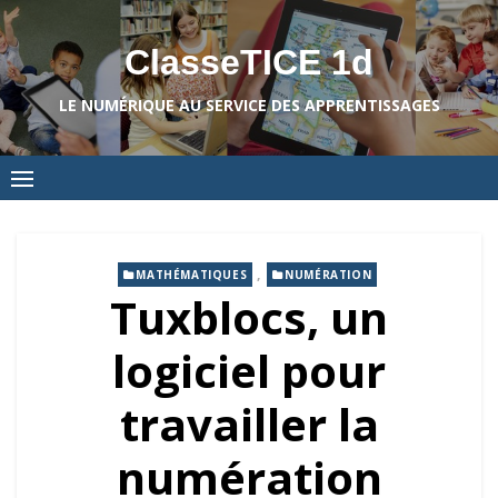
Skip
to
ClasseTICE 1d
content
LE NUMÉRIQUE AU SERVICE DES APPRENTISSAGES
,
MATHÉMATIQUES
NUMÉRATION
Tuxblocs, un
logiciel pour
travailler la
numération