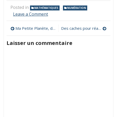
Posted in
,
MATHÉMATIQUES
NUMÉRATION
on
Leave a Comment
Tuxblocs,
un
Navigation
Ma Petite Planète, des défis à relever avec vos élèves !
Des caches pour réaliser des puzzles
logiciel
pour
de
travailler
Laisser un commentaire
la
l’article
numération