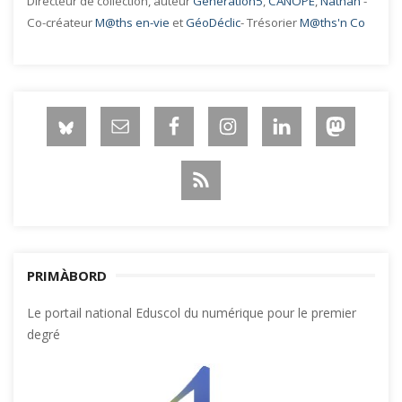
Directeur de collection, auteur
Generation5
,
CANOPE
,
Nathan
-
Co-créateur
M@ths en-vie
et
GéoDéclic
- Trésorier
M@ths'n Co
PRIMÀBORD
Le portail national Eduscol du numérique pour le premier
degré