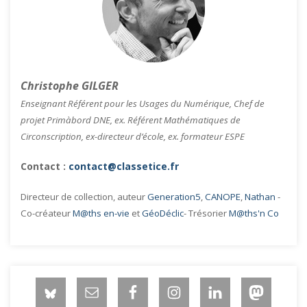
Christophe GILGER
Enseignant Référent pour les Usages du Numérique, Chef de
projet Primàbord DNE, ex. Référent Mathématiques de
Circonscription, ex-directeur d’école, ex. formateur ESPE
Contact :
contact@classetice.fr
Directeur de collection, auteur
Generation5
,
CANOPE
,
Nathan
-
Co-créateur
M@ths en-vie
et
GéoDéclic
- Trésorier
M@ths'n Co