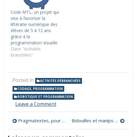
Code MTL, un projet qui
vise à favoriser la
littératie numérique des
élèves de 5 à 12 ans
grâce à la
programmation visuelle
Dans "Activités
branchées"
Posted in
,
ACTIVITÉS DÉBRANCHÉES
,
CODAGE, PROGRAMMATION
ROBOTIQUE ET PROGRAMMATION
on
Leave a Comment
Code
en
Navigation
Pragmatextes, pour créer des textes poétiques, humoristiques…
Bidouilles et manips à la cité des sciences : jeux, manips, actu, dossiers… pour les 9-14 ans
bois,
enseignez
de
le