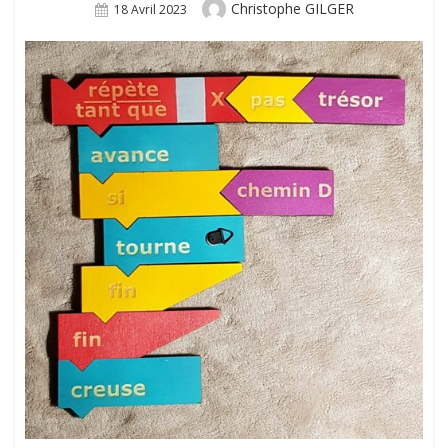
Author
Christophe GILGER
Posted
18 Avril 2023
On